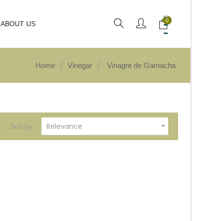
0
ABOUT US
Home
Vinegar
Vinagre de Garnacha

Relevance
Sort by: