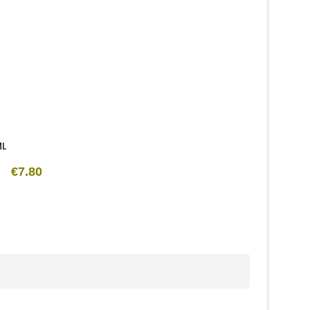
ML
€7.80