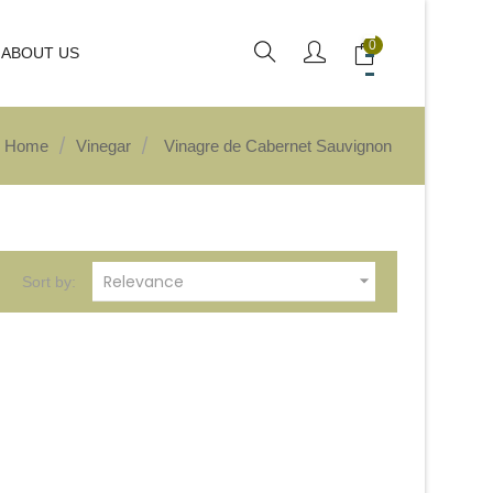
0
ABOUT US
Home
Vinegar
Vinagre de Cabernet Sauvignon

Relevance
Sort by: