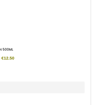
N 500ML
€12.50